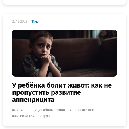
22.12.2023
11:45
У ребёнка болит живот: как не
пропустить развитие
аппендицита
жкт
аппендицит
боль в животе
рвота
тошнота
высокая температура