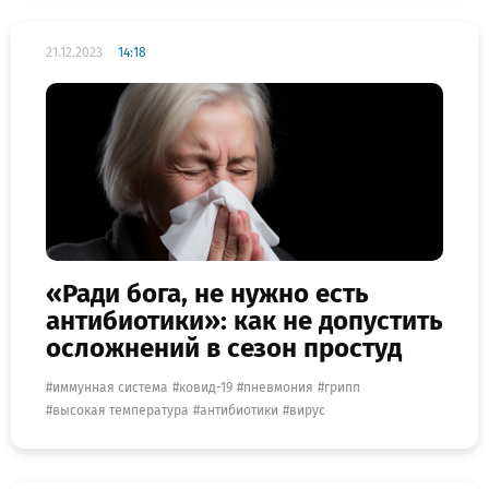
21.12.2023
14:18
«Ради бога, не нужно есть
антибиотики»: как не допустить
осложнений в сезон простуд
иммунная система
ковид-19
пневмония
грипп
высокая температура
антибиотики
вирус