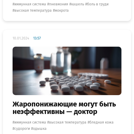
иммунная система
пневмония
кашель
боль в груди
высокая температура
мокрота
10.01.2024
13:57
Жаропонижающие могут быть
неэффективны — доктор
иммунная система
высокая температура
бледная кожа
судороги
одышка