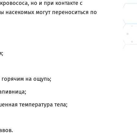
кровососа, но и при контакте с
ты насекомых могут переноситься по
м;
 горячим на ощупь;
рапивница;
шенная температура тела;
авов.