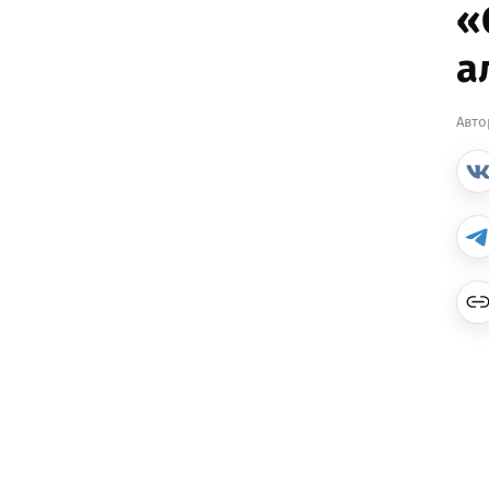
«
а
Авто