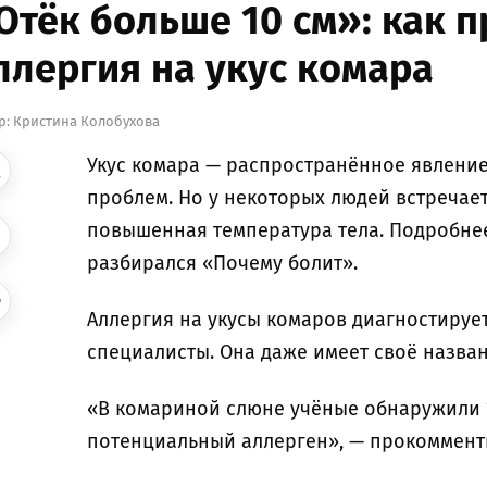
Отёк больше 10 см»: как 
ллергия на укус комара
р:
Кристина Колобухова
Укус комара — распространённое явлени
проблем. Но у некоторых людей встречае
повышенная температура тела. Подробне
разбирался «Почему болит».
Аллергия на укусы комаров диагностирует
специалисты. Она даже имеет своё назва
«В комариной слюне учёные обнаружили 1
потенциальный аллерген», — прокоммент