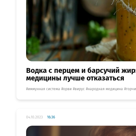
Водка с перцем и барсучий жир
медицины лучше отказаться
иммунная система
орви
вирус
народная медицина
горч
04.10.2023
16:36