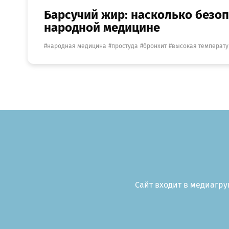
Барсучий жир: насколько безоп
народной медицине
народная медицина
простуда
бронхит
высокая температу
Сайт входит в медиагруп