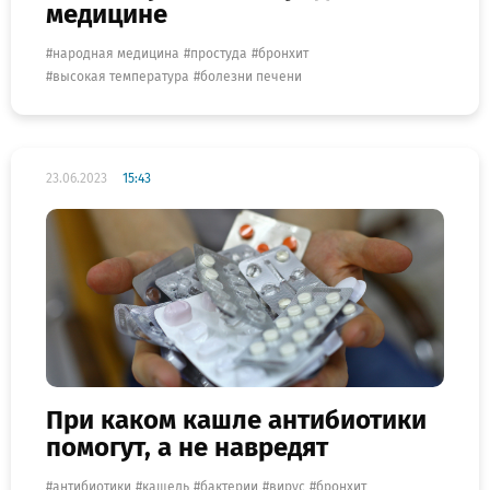
медицине
народная медицина
простуда
бронхит
высокая температура
болезни печени
23.06.2023
15:43
При каком кашле антибиотики
помогут, а не навредят
антибиотики
кашель
бактерии
вирус
бронхит