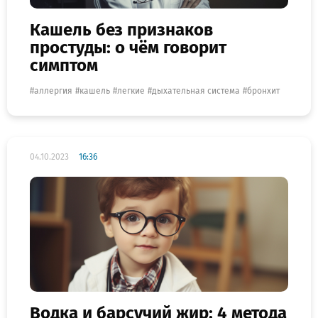
Кашель без признаков
простуды: о чём говорит
симптом
аллергия
кашель
легкие
дыхательная система
бронхит
04.10.2023
16:36
Водка и барсучий жир: 4 метода