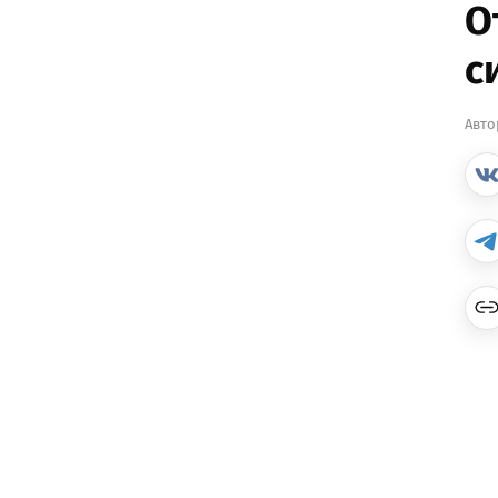
О
с
Авто