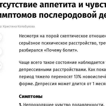
тсутствие аппетита и чувс
имптомов послеродовой д
р:
Кристина Колобухова
Несмотря на порой скептическое отношен
серьёзное психическое расстройство, тр
разбирался «Почему болит».
Чаще всего такое состояние наблюдается
депрессивными расстройствами. Как пока
период тяжело переносят 13% новоиспечё
форме. Депрессия может длится от 1 месяц
Симптомы
1.
Непроходящее чувство подавленности.