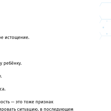
е истощение.
у ребёнку.
.
са.
лость — это тоже признак
ировать ситуацию, в последующем