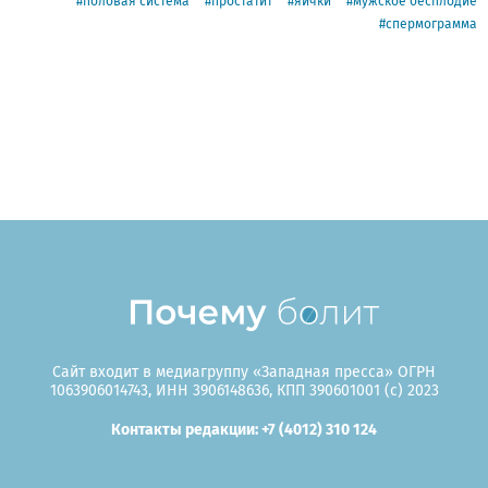
половая система
простатит
яички
мужское бесплодие
спермограмма
Сайт входит в медиагруппу «Западная пресса» ОГРН
1063906014743, ИНН 3906148636, КПП 390601001 (c) 2023
Контакты редакции: +7 (4012) 310 124