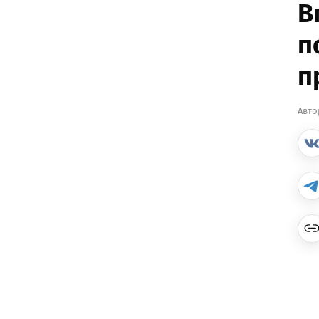
В
п
п
Авто