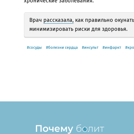
хронические заболевания.
Врач
рассказала,
как правильно окунать
минимизировать риски для здоровья.
сосуды
болезни сердца
инсульт
инфаркт
кро