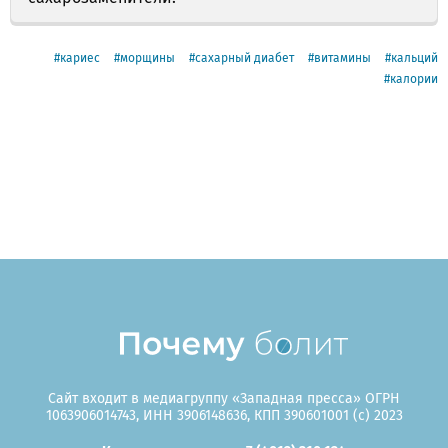
кариес
морщины
сахарный диабет
витамины
кальций
калории
Сайт входит в медиагруппу «Западная пресса» ОГРН
1063906014743, ИНН 3906148636, КПП 390601001 (c) 2023