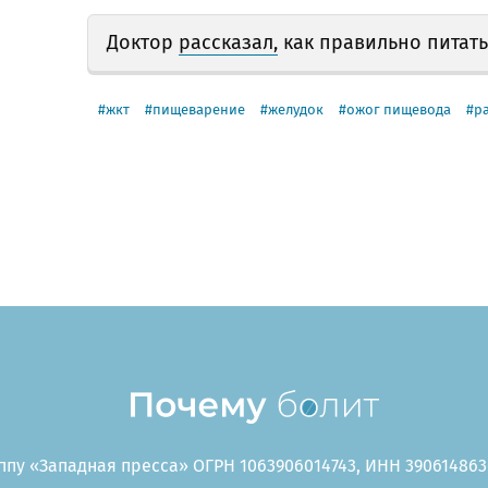
Доктор
рассказал,
как правильно питать
жкт
пищеварение
желудок
ожог пищевода
р
пу «Западная пресса» ОГРН 1063906014743, ИНН 3906148636