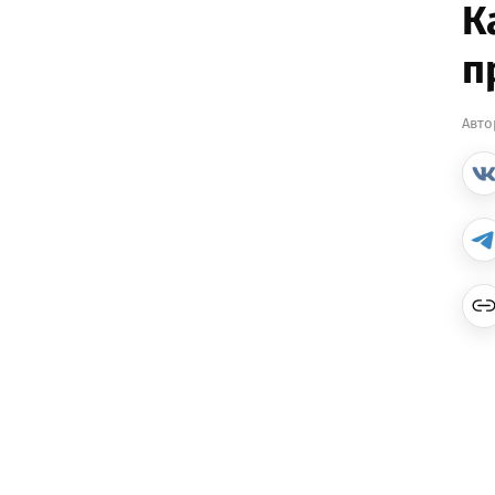
К
п
Авто