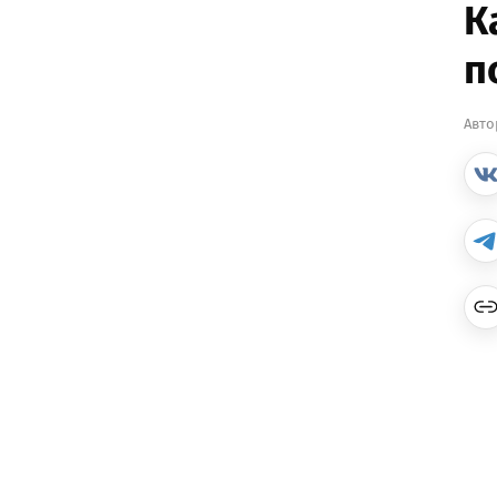
К
п
Авто