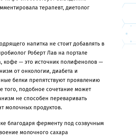
мментировала терапевт, диетолог
одрящего напитка не стоит добавлять в
йробиолог Роберт Лав на портале
, кофе — это источник полифенолов —
изм от онкологии, диабета и
чные белки препятствуют проявлению
е того, подобное сочетание может
ганизм не способен переваривать
нт молочных продуктов.
ике благодаря ферменту под созвучным
своение молочного сахара