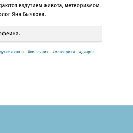
даются вздутием живота, метеоризмом,
олог Яна Бычкова.
офеина.
дутие живота
кишечник
метеоризм
диарея