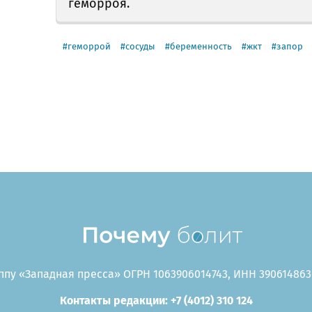
геморроя.
геморрой
сосуды
беременность
жкт
запор
пу «Западная пресса» ОГРН 1063906014743, ИНН 3906148636
Контакты редакции: +7 (4012) 310 124