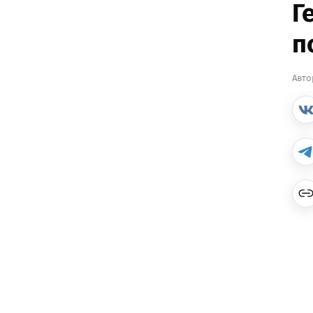
Г
п
Авто