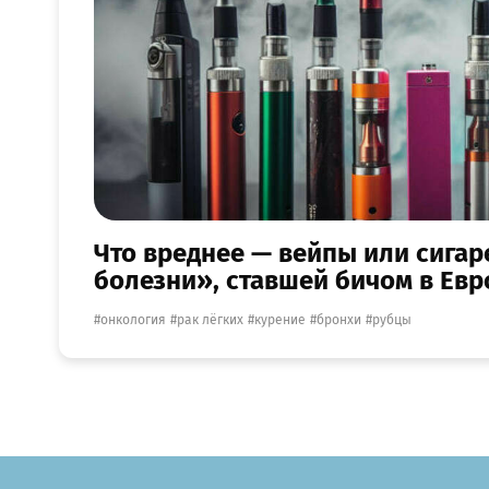
Что вреднее — вейпы или сигар
болезни», ставшей бичом в Евр
онкология
рак лёгких
курение
бронхи
рубцы