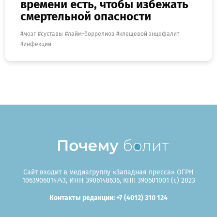
времени есть, чтобы избежать
смертельной опасности
мозг
суставы
лайм-боррелиоз
клещевой энцефалит
инфекции
Сайт входит в медиагруппу «Западная пресса» ОГРН
1063906014743, ИНН 3906148636, КПП 390601001 (c) 2023
Контакты редакции: +7 (4012) 310 124