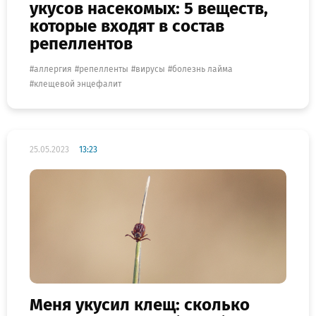
укусов насекомых: 5 веществ,
которые входят в состав
репеллентов
аллергия
репелленты
вирусы
болезнь лайма
клещевой энцефалит
25.05.2023
13:23
Меня укусил клещ: сколько