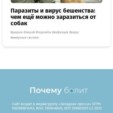
Паразиты и вирус бешенства:
чем ещё можно заразиться от
собак
диарея
лишай
паразиты
инфекция
вирус
иммунная система
Сайт входит в медиагруппу «Западная пресса» ОГРН
1063906014743, ИНН 3906148636, КПП 390601001 (c) 2023