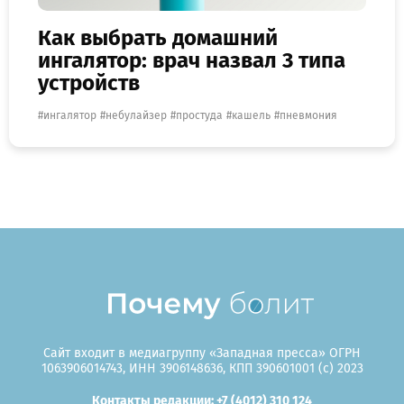
Как выбрать домашний
ингалятор: врач назвал 3 типа
устройств
ингалятор
небулайзер
простуда
кашель
пневмония
Сайт входит в медиагруппу «Западная пресса» ОГРН
1063906014743, ИНН 3906148636, КПП 390601001 (c) 2023
Контакты редакции: +7 (4012) 310 124