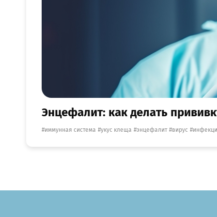
Энцефалит: как делать привив
иммунная система
укус клеща
энцефалит
вирус
инфекц