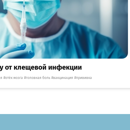
ку от клещевой инфекции
ия
отёк мозга
головная боль
вакцинация
прививка