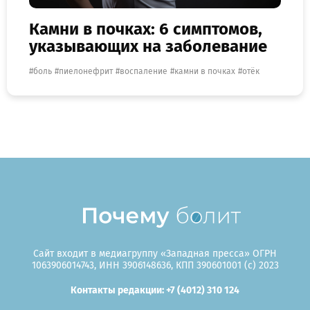
Камни в почках: 6 симптомов,
указывающих на заболевание
боль
пиелонефрит
воспаление
камни в почках
отёк
Сайт входит в медиагруппу «Западная пресса» ОГРН
1063906014743, ИНН 3906148636, КПП 390601001 (c) 2023
Контакты редакции: +7 (4012) 310 124