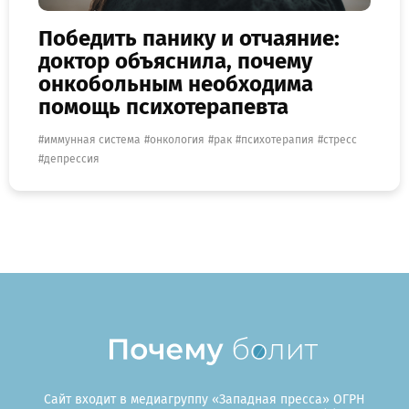
Победить панику и отчаяние:
доктор объяснила, почему
онкобольным необходима
помощь психотерапевта
иммунная система
онкология
рак
психотерапия
стресс
депрессия
Сайт входит в медиагруппу «Западная пресса» ОГРН