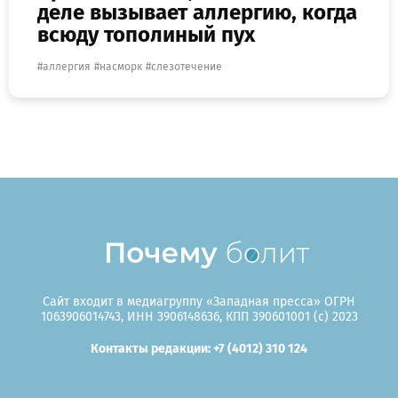
деле вызывает аллергию, когда
всюду тополиный пух
аллергия
насморк
слезотечение
Сайт входит в медиагруппу «Западная пресса» ОГРН
1063906014743, ИНН 3906148636, КПП 390601001 (c) 2023
Контакты редакции: +7 (4012) 310 124