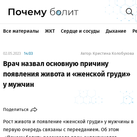
Все материалы
ЖКТ
Сердце и сосуды
Дыхание
Р
02.05.2023
14:03
Кристина Колобухова
Автор:
Врач назвал основную причину
появления живота и «женской груди»
у мужчин
Поделиться
Рост живота и появление «женской груди» у мужчины в
первую очередь связаны с перееданием. Об этом