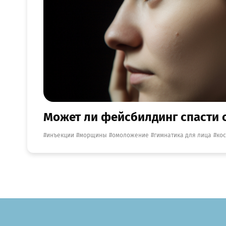
Может ли фейсбилдинг спасти 
инъекции
морщины
омоложение
гимнатика для лица
ко