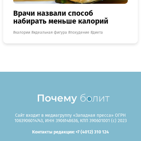
Врачи назвали способ
набирать меньше калорий
калории
идеальная фигура
похудение
диета
Сайт входит в медиагруппу «Западная пресса» ОГРН
1063906014743, ИНН 3906148636, КПП 390601001 (c) 2023
Контакты редакции: +7 (4012) 310 124