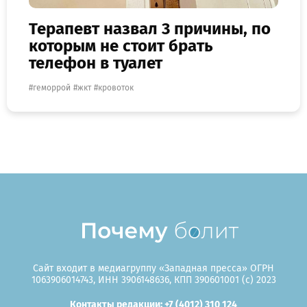
Терапевт назвал 3 причины, по
которым не стоит брать
телефон в туалет
геморрой
жкт
кровоток
Сайт входит в медиагруппу «Западная пресса» ОГРН
1063906014743, ИНН 3906148636, КПП 390601001 (c) 2023
Контакты редакции: +7 (4012) 310 124