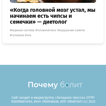
«Когда головной мозг устал, мы
начинаем есть чипсы и
семечки» — диетолог
нервная система
головной мозг
нарушение памяти
головная боль
Сайт входит в медиагруппу «Западная пресса» ОГРН
1063906014743, ИНН 3906148636, КПП 390601001 (c) 2023