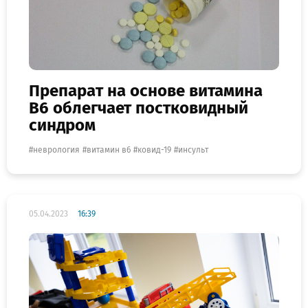
Препарат на основе витамина
В6 облегчает постковидный
синдром
неврология
витамин в6
ковид-19
инсульт
05.04.2023
16:39