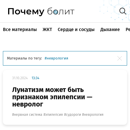
Все материалы
ЖКТ
Сердце и сосуды
Дыхание
Р
Материалы по тегу:
неврология
31.10.2024
13:34
Лунатизм может быть
признаком эпилепсии —
невролог
нервная система
эпилепсия
судороги
неврология