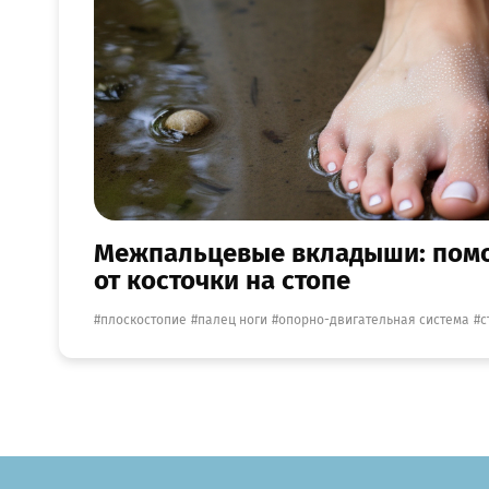
Межпальцевые вкладыши: помо
от косточки на стопе
плоскостопие
палец ноги
опорно-двигательная система
с