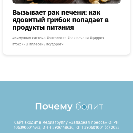
Вызывает рак печени: как
ядовитый грибок попадает в
продукты питания
иммунная система
онкология
рак печени
цирроз
токсины
плесень
судороги
Сайт входит в медиагруппу «Западная пресса» ОГРН
1063906014743, ИНН 3906148636, КПП 390601001 (c) 2023