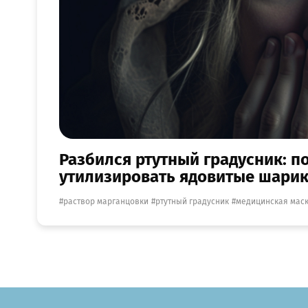
Разбился ртутный градусник: п
утилизировать ядовитые шари
раствор марганцовки
ртутный градусник
медицинская мас