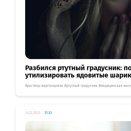
Разбился ртутный градусник: п
утилизировать ядовитые шари
раствор марганцовки
ртутный градусник
медицинская мас
14.12.2023
17:33