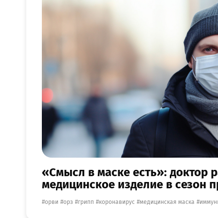
«Смысл в маске есть»: доктор 
медицинское изделие в сезон п
орви
орз
грипп
коронавирус
медицинская маска
иммун