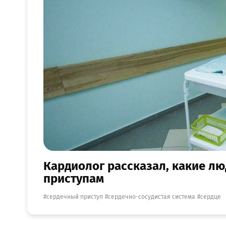
Кардиолог рассказал, какие л
приступам
сердечный приступ
сердечно-сосудистая система
сердце