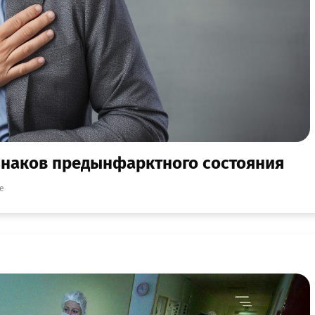
изнаков предынфарктного состояния
е