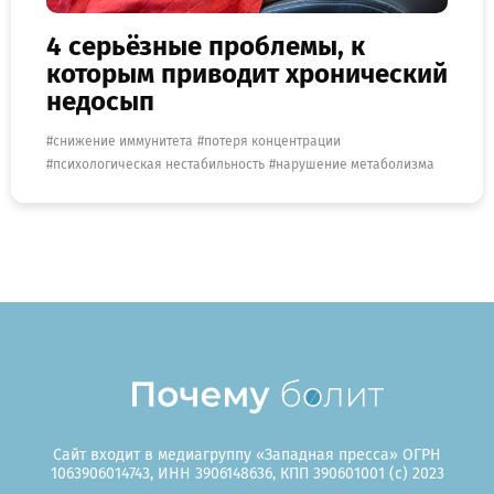
4 серьёзные проблемы, к
которым приводит хронический
недосып
снижение иммунитета
потеря концентрации
психологическая нестабильность
нарушение метаболизма
Сайт входит в медиагруппу «Западная пресса» ОГРН
1063906014743, ИНН 3906148636, КПП 390601001 (c) 2023