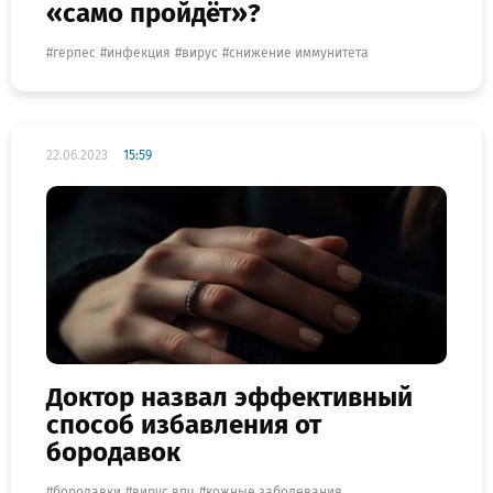
«само пройдёт»?
герпес
инфекция
вирус
снижение иммунитета
22.06.2023
15:59
Доктор назвал эффективный
способ избавления от
бородавок
бородавки
вирус впч
кожные заболевания