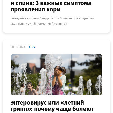
и спина: 3 важных симптома
проявления кори
иммунная система
вирус
корь
сыпь на коже
диарея
конъюнктивит
пневмония
менингит
20.06.2023
15:24
Энтеровирус или «летний
грипп»: почему чаще болеют