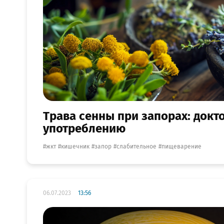
Трава сенны при запорах: докт
употреблению
жкт
кишечник
запор
слабительное
пищеварение
06.07.2023
13:56