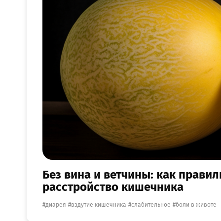
Без вина и ветчины: как правил
расстройство кишечника
диарея
вздутие кишечника
слабительное
боли в животе